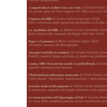
Patrioti risorgimentali
di Elena Pierotti 
«Capponi mio, il cavaliere è tuo, non è mio»
Un pittore amico di Gino Capponi nel 1860 così scrive all
di Simone Valtorta (gennaio 2018)
L’impresa dei Mille
Fatti e retroscena della spedizione garibaldina in Sicilia e
di Mattia Ferrari (novembre 2019
La «Spedizione dei Mille»
Breve sintesi sulla conquista del Regno delle Due Sicilie
di Mario Zaniboni (luglio 2024)
Peppa ’a Cannunera
Un’eroina catanese del Risorgimento
di Luciano Atticciati (nov
Giuseppe Garibaldi era socialista?
Politici e studiosi hanno attribuito al nostro eroe posizioni
di Elena 
Londra, 1860: l’Eroe dei due mondi e i cattolici liberali
Qualche necessaria precisazione
di Elena Pierotti (o
I Padri fondatori della nostra democrazia
Carlo Massei: liberalismo, mazzinianesimo e clericalismo, t
di Mettia Ferrari (febbrai
Il mondo rurale nel Risorgimento
Il controverso rapporto del mondo contadino verso unitari 
di Luciano Attic
La strana questione del brigantaggio nel Sud
Le cause della cosiddetta protesta sociale meridionale pr