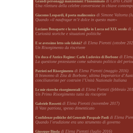
di Carlo Cesare
Grandi personaggi manzoniani: l’Innominato
Una rilettura della celebre conversione in chiave contemp
di Simone Valtorta (l
Giacomo Leopardi, il poeta malinconico
Quando «il naufragar m’è dolce in questo mare»
di 
Luciano Bonaparte e la sua famiglia in Lucca nel XIX secolo
Curiosità storiche e situazioni politiche
di Elena Pierotti (ottobre 20
E se avessimo letto solo falsità?
Un Risorgimento da riscrivere
di Elena
Un duca d'Antico Regime: Carlo Ludovico di Borbone
La questione protestante come substrato politico del perio
di Elena Pierotti (maggio 2016)
Patrioti nel Risorgimento
Il bisnonno di Zita di Borbone, ultima Imperatrice d’Aus
conciliatoriste per costruire l’Unità Nazionale Italiana
di Elena Pierotti (febbraio 20
Le mie ricerche risorgimentali
Un Primo Risorgimento tutto da riscoprire
di Elena Pierotti (novembre 2017)
Gabriele Rossetti
Il Vate patriota, spesso dimenticato
di Elena Piero
Confidenze politiche del Generale Pasquale Paoli
Quando l’erudizione era uno strumento di governo
di Elena Pierotti (luglio 2016)
Giuseppe Binda