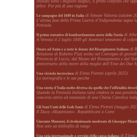
Iniziato sotto i migliori auspici, il primo conflitto che 
felice. Per più di una ragione
di Simone Valtorta (ottobre 2
Le campagne del 1849 in Italia
L’ultima fase della Prima Guerra d’Indipendenza segna la 
Penisola
di Albe
Il primo tentativo di bombardamento aereo della Storia
A Venezia il 2 luglio 1849 gli Austriaci tentarono di colpi
di R
Onore ad Anita e a tutte le donne del Risorgimento Italiano
Relazione di Roberto Pizzi svolta nel Convegno di gioved
Provincia di Lucca, dal Museo del Risorgimento e dal Sist
anniversario della morte della moglie dell’Eroe dei Due
di Elena Pierotti (aprile 2025)
Una vicenda incresciosa
La storiografia e le sue pecche
Una storia d’Italia molto diversa da quella che l’ufficialità descr
Quando la Penisola Italiana tutta credeva in una possibil
concorso attivo ed essenziale di una Chiesa Cattolica indi
di Elena Pierotti (maggio 202
Gli Stati Uniti delle Isole Ionie
Il Duca «Mazziniano». Repubblicani a Corte
Giacomo Manzoni, il rivoluzionario moderato di Giuseppe Mazzi
Non solo un bibliofilo di rango
di Elena 
Una spia internazionale a servizio della causa italiana