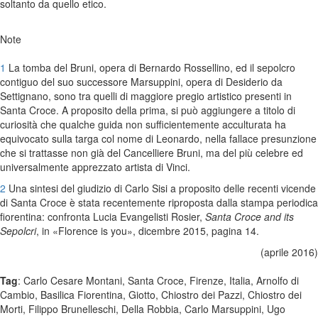
soltanto da quello etico.
Note
1
La tomba del Bruni, opera di Bernardo Rossellino, ed il sepolcro
contiguo del suo successore Marsuppini, opera di Desiderio da
Settignano, sono tra quelli di maggiore pregio artistico presenti in
Santa Croce. A proposito della prima, si può aggiungere a titolo di
curiosità che qualche guida non sufficientemente acculturata ha
equivocato sulla targa col nome di Leonardo, nella fallace presunzione
che si trattasse non già del Cancelliere Bruni, ma del più celebre ed
universalmente apprezzato artista di Vinci.
2
Una sintesi del giudizio di Carlo Sisi a proposito delle recenti vicende
di Santa Croce è stata recentemente riproposta dalla stampa periodica
fiorentina: confronta Lucia Evangelisti Rosier,
Santa Croce and its
Sepolcri
, in «Florence is you», dicembre 2015, pagina 14.
(aprile 2016)
Tag
: Carlo Cesare Montani, Santa Croce, Firenze, Italia, Arnolfo di
Cambio, Basilica Fiorentina, Giotto, Chiostro dei Pazzi, Chiostro dei
Morti, Filippo Brunelleschi, Della Robbia, Carlo Marsuppini, Ugo