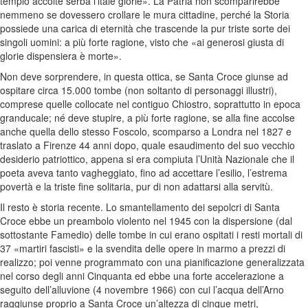
tempio accolte serba l’itale glorie». La Patria non scomparirebbe
nemmeno se dovessero crollare le mura cittadine, perché la Storia
possiede una carica di eternità che trascende la pur triste sorte dei
singoli uomini: a più forte ragione, visto che «ai generosi giusta di
glorie dispensiera è morte».
Non deve sorprendere, in questa ottica, se Santa Croce giunse ad
ospitare circa 15.000 tombe (non soltanto di personaggi illustri),
comprese quelle collocate nel contiguo Chiostro, soprattutto in epoca
granducale; né deve stupire, a più forte ragione, se alla fine accolse
anche quella dello stesso Foscolo, scomparso a Londra nel 1827 e
traslato a Firenze 44 anni dopo, quale esaudimento del suo vecchio
desiderio patriottico, appena si era compiuta l’Unità Nazionale che il
poeta aveva tanto vagheggiato, fino ad accettare l’esilio, l’estrema
povertà e la triste fine solitaria, pur di non adattarsi alla servitù.
Il resto è storia recente. Lo smantellamento dei sepolcri di Santa
Croce ebbe un preambolo violento nel 1945 con la dispersione (dal
sottostante Famedio) delle tombe in cui erano ospitati i resti mortali di
37 «martiri fascisti» e la svendita delle opere in marmo a prezzi di
realizzo; poi venne programmato con una pianificazione generalizzata
nel corso degli anni Cinquanta ed ebbe una forte accelerazione a
seguito dell’alluvione (4 novembre 1966) con cui l’acqua dell’Arno
raggiunse proprio a Santa Croce un’altezza di cinque metri,