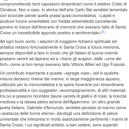
compromettendo tanti capolavori straordinari come il celebre
Cristo
di
Cimabue. Non a caso, lo storico dell’arte Carlo Sisi avrebbe lamentato
con accorate parole quella prassi quasi iconoclastica: «Lapidi e
sculture furono smantellate con fredda sistematicità cancellando
persino le tracce dell’itinerario di memorie che avevano fatto di Santa
[2]
Croce un insostituibile approdo poetico e sentimentale»
.
Ad ogni buon conto, i sepolcri di maggiore richiamo spirituale ed
artistico restano fortunatamente in Santa Croce a futura memoria,
sempre disponibili a fare in modo che gli Italiani di buona volontà
possano venire ad ispirarsi ed a «trarre gli auspici» dalle «urne dei
forti» come ai loro tempi avevano fatto Vittorio Alfieri ed Ugo Foscolo.
Un contributo importante a queste «egregie cose» (ed in qualche
misura decisivo) riviene dal marmo, in larga maggioranza apuano,
utilizzato per la memorialistica e le opere funerarie con straordinaria
professionalità e con suggestivi «accompagnamenti» di altri materiali,
tra cui si possono ricordare talune varietà di gialli e di rossi, la breccia
medicea e la stessa pietra serena dell’Appennino. Un altro grande
poeta italiano, Gabriele d’Annunzio, avrebbe pensato al marmo come
«sostanza delle forme eterne» dandogli una definizione di valore
universale che interpreta in modo assolutamente pertinente i marmi di
Santa Croce, i cui significati artistici, a ben vedere, sono superati