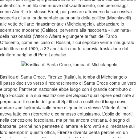
autenticità. È un filo che muove dal Quattrocento, con personaggi
come Alberti e lo stesso Bruni, per passare attraverso la successiva
scoperta di una fondamentale autonomia della politica (Machiavelli)
alle vette dell’arte rinascimentale (Michelangelo), abbracciare lo
scientismo moderno (Galileo), pervenire alla riscoperta «illuminata»
della nazionalità (Vittorio Alfieri) e giungere ai fasti del Tardo
Ottocento, come nel caso di Rossini, il cui sepolcro venne inaugurato
addirittura nel 1900, a 32 anni dalla morte e previa traslazione dal
cimitero parigino di Père Lachaise.
Basilica di Santa Croce, Firenze (Italia), la tomba di Michelangelo
Il passo decisivo verso il riconoscimento di Santa Croce come un vero
e proprio Pantheon nazionale ebbe luogo con il grande contributo di
Ugo Foscolo e la sua esaltazione dei
Sepolcri
quali opere destinate a
perpetuare il ricordo dei grandi Spiriti ed a costituire il luogo dove
andare «ad ispirarsi» sulle orme di quanto lo stesso Vittorio Alfieri
aveva fatto con ricorrente e commosso entusiasmo. L’oblio dei morti,
nella concezione foscoliana, ma prima ancora cristiana, è segno di
barbarie, perché non permette di amare le loro virtù e di meditare sui
loro esempi: in questa ottica, Firenze diventa beata perché «in un