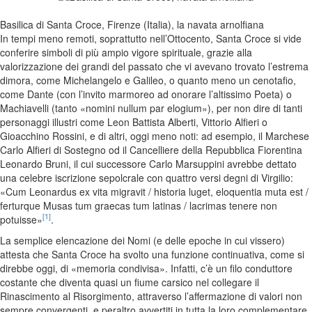
Basilica di Santa Croce, Firenze (Italia), la navata arnolfiana
In tempi meno remoti, soprattutto nell’Ottocento, Santa Croce si vide
conferire simboli di più ampio vigore spirituale, grazie alla
valorizzazione dei grandi del passato che vi avevano trovato l’estrema
dimora, come Michelangelo e Galileo, o quanto meno un cenotafio,
come Dante (con l’invito marmoreo ad onorare l’altissimo Poeta) o
Machiavelli (tanto «nomini nullum par elogium»), per non dire di tanti
personaggi illustri come Leon Battista Alberti, Vittorio Alfieri o
Gioacchino Rossini, e di altri, oggi meno noti: ad esempio, il Marchese
Carlo Alfieri di Sostegno od il Cancelliere della Repubblica Fiorentina
Leonardo Bruni, il cui successore Carlo Marsuppini avrebbe dettato
una celebre iscrizione sepolcrale con quattro versi degni di Virgilio:
«Cum Leonardus ex vita migravit / historia luget, eloquentia muta est /
ferturque Musas tum graecas tum latinas / lacrimas tenere non
[1]
potuisse»
.
La semplice elencazione dei Nomi (e delle epoche in cui vissero)
attesta che Santa Croce ha svolto una funzione continuativa, come si
direbbe oggi, di «memoria condivisa». Infatti, c’è un filo conduttore
costante che diventa quasi un fiume carsico nel collegare il
Rinascimento al Risorgimento, attraverso l’affermazione di valori non
sempre convergenti, e peraltro avvertiti in tutta la loro complementare